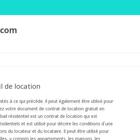
.com
Vai
al
contenuto
l de location
ités à ce qui précède. Il peut également être utilisé pour
ez votre document de contrat de location gratuit en
il résidentiel est un contrat de location qui est
identiels et est utilisé pour décrire les conditions d`une
ons du locateur et du locataire. Il peut être utilisé pour
elles, y compris les appartements, les maisons, les