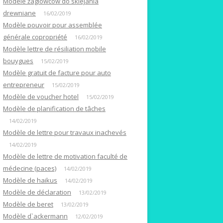
Modele żaglowców do sklejania
drewniane
16/02/2019
Modèle pouvoir pour assemblée
générale copropriété
16/02/2019
Modèle lettre de résiliation mobile
bouygues
15/02/2019
Modèle gratuit de facture pour auto
entrepreneur
15/02/2019
Modèle de voucher hotel
15/02/2019
Modèle de planification de tâches
14/02/2019
Modèle de lettre pour travaux inachevés
14/02/2019
Modèle de lettre de motivation faculté de
médecine (paces)
14/02/2019
Modèle de haikus
14/02/2019
Modèle de déclaration
13/02/2019
Modèle de beret
13/02/2019
Modèle d`ackermann
12/02/2019