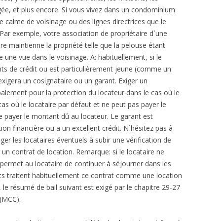
gée, et plus encore. Si vous vivez dans un condominium
de calme de voisinage ou des lignes directrices que le
? Par exemple, votre association de propriétaire d`une
re maintienne la propriété telle que la pelouse étant
 une vue dans le voisinage. A: habituellement, si le
ts de crédit ou est particulièrement jeune (comme un
 exigera un cosignataire ou un garant. Exiger un
ipalement pour la protection du locateur dans le cas où le
 cas où le locataire par défaut et ne peut pas payer le
de payer le montant dû au locateur. Le garant est
n financière ou a un excellent crédit. N`hésitez pas à
liger les locataires éventuels à subir une vérification de
 un contrat de location. Remarque: si le locataire ne
r permet au locataire de continuer à séjourner dans les
tats traitent habituellement ce contrat comme une location
e résumé de bail suivant est exigé par le chapitre 29-27
(MCC).