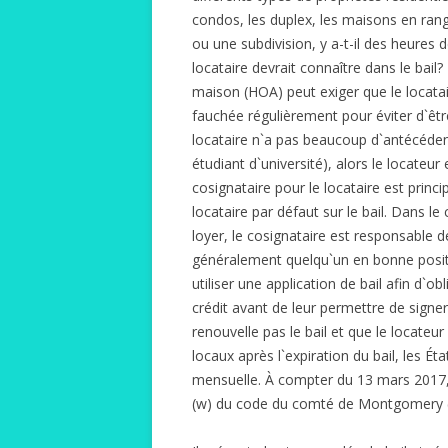
condos, les duplex, les maisons en ran
ou une subdivision, y a-t-il des heures 
locataire devrait connaître dans le bail
maison (HOA) peut exiger que le locatai
fauchée régulièrement pour éviter d`être
locataire n`a pas beaucoup d`antécéden
étudiant d`université), alors le locateur
cosignataire pour le locataire est princ
locataire par défaut sur le bail. Dans le
loyer, le cosignataire est responsable 
généralement quelqu`un en bonne positio
utiliser une application de bail afin d`ob
crédit avant de leur permettre de signer
renouvelle pas le bail et que le locateu
locaux après l`expiration du bail, les É
mensuelle. À compter du 13 mars 2017, l
(w) du code du comté de Montgomery 