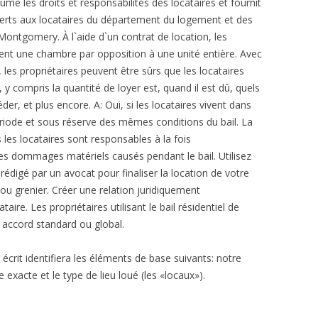
sume les droits et responsabilités des locataires et fournit
ferts aux locataires du département du logement et des
ntgomery. À l`aide d`un contrat de location, les
ouent une chambre par opposition à une unité entière. Avec
, les propriétaires peuvent être sûrs que les locataires
 y compris la quantité de loyer est, quand il est dû, quels
der, et plus encore. A: Oui, si les locataires vivent dans
ode et sous réserve des mêmes conditions du bail. La
s les locataires sont responsables à la fois
es dommages matériels causés pendant le bail. Utilisez
rédigé par un avocat pour finaliser la location de votre
u grenier. Créer une relation juridiquement
taire. Les propriétaires utilisant le bail résidentiel de
n accord standard ou global.
 écrit identifiera les éléments de base suivants: notre
 exacte et le type de lieu loué (les «locaux»).