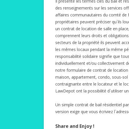
Il présente les termes clés du bail et ré
des renseignements sur les services of
affaires communautaires du comté de Mo
propriétaires peuvent préciser qu`ils l
un contrat de location de salle en place
comprennent leurs droits et obligations,
secteurs de la propriété ils peuvent accé
les mêmes locaux pendant la même péri
responsabilité solidaire signifie que tou
individuellement et/ou collectivement d
notre formulaire de contrat de location 
maison, appartement, condo, sous-sol o
contraignante entre le locateur et le loca
LawDepot ont la possibilité d`utiliser u
Un simple contrat de bail résidentiel par
version exige que vous écriviez l`adresse
Share and Enjoy !